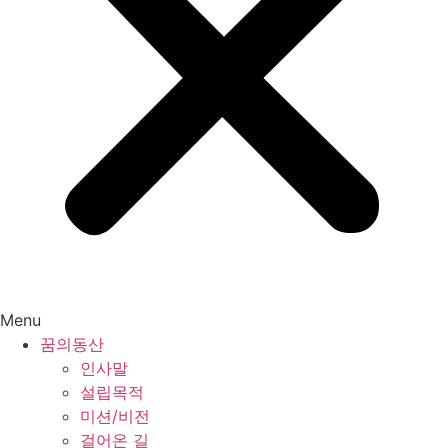
Menu
꿈의동산
인사말
설립목적
미션/비전
걸어온 길