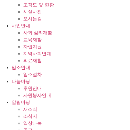
조직도 및 현황
시설사진
오시는길
사업안내
사회.심리재활
교육재활
자립지원
지역사회연계
의료재활
입소안내
입소절차
나눔마당
후원안내
자원봉사안내
알림마당
새소식
소식지
일상나눔