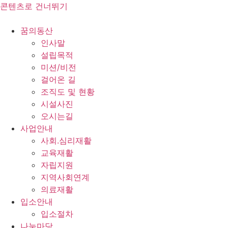
콘텐츠로 건너뛰기
꿈의동산
인사말
설립목적
미션/비전
걸어온 길
조직도 및 현황
시설사진
오시는길
사업안내
사회.심리재활
교육재활
자립지원
지역사회연계
의료재활
입소안내
입소절차
나눔마당