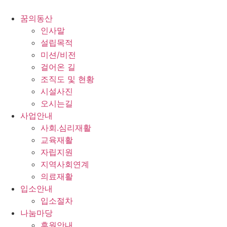
콘
텐
꿈의동산
츠
인사말
로
설립목적
건
미션/비전
너
걸어온 길
뛰
조직도 및 현황
기
시설사진
오시는길
사업안내
사회.심리재활
교육재활
자립지원
지역사회연계
의료재활
입소안내
입소절차
나눔마당
후원안내