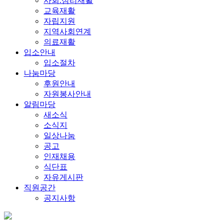
사회.심리재활
교육재활
자립지원
지역사회연계
의료재활
입소안내
입소절차
나눔마당
후원안내
자원봉사안내
알림마당
새소식
소식지
일상나눔
공고
인재채용
식단표
자유게시판
직원공간
공지사항