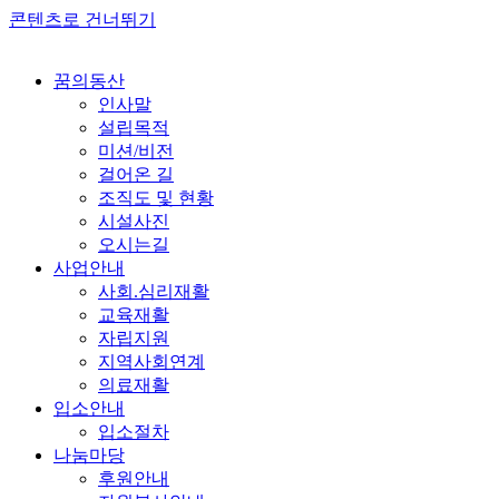
콘텐츠로 건너뛰기
꿈의동산
인사말
설립목적
미션/비전
걸어온 길
조직도 및 현황
시설사진
오시는길
사업안내
사회.심리재활
교육재활
자립지원
지역사회연계
의료재활
입소안내
입소절차
나눔마당
후원안내