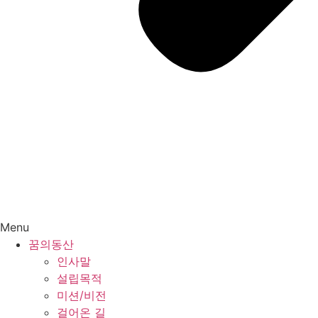
Menu
꿈의동산
인사말
설립목적
미션/비전
걸어온 길