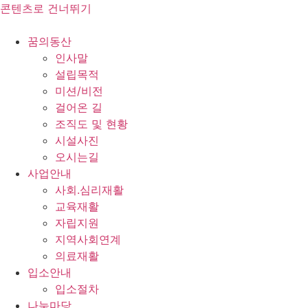
콘텐츠로 건너뛰기
꿈의동산
인사말
설립목적
미션/비전
걸어온 길
조직도 및 현황
시설사진
오시는길
사업안내
사회.심리재활
교육재활
자립지원
지역사회연계
의료재활
입소안내
입소절차
나눔마당