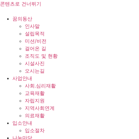
콘텐츠로 건너뛰기
꿈의동산
인사말
설립목적
미션/비전
걸어온 길
조직도 및 현황
시설사진
오시는길
사업안내
사회.심리재활
교육재활
자립지원
지역사회연계
의료재활
입소안내
입소절차
나눔마당