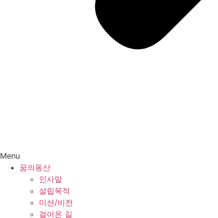
Menu
꿈의동산
인사말
설립목적
미션/비전
걸어온 길