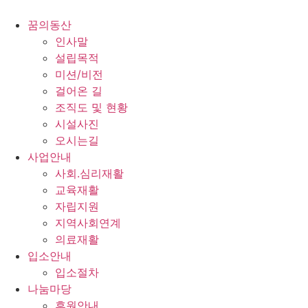
콘
텐
꿈의동산
츠
인사말
로
설립목적
건
미션/비전
너
걸어온 길
뛰
조직도 및 현황
기
시설사진
오시는길
사업안내
사회.심리재활
교육재활
자립지원
지역사회연계
의료재활
입소안내
입소절차
나눔마당
후원안내