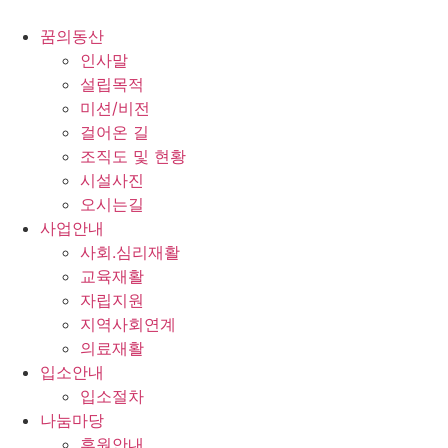
콘
텐
꿈의동산
츠
인사말
로
설립목적
건
미션/비전
너
걸어온 길
뛰
조직도 및 현황
기
시설사진
오시는길
사업안내
사회.심리재활
교육재활
자립지원
지역사회연계
의료재활
입소안내
입소절차
나눔마당
후원안내