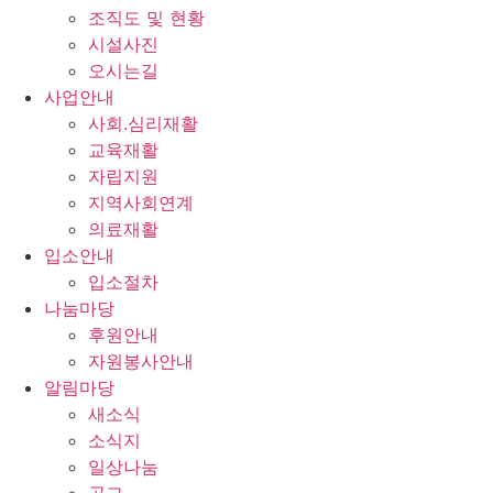
조직도 및 현황
시설사진
오시는길
사업안내
사회.심리재활
교육재활
자립지원
지역사회연계
의료재활
입소안내
입소절차
나눔마당
후원안내
자원봉사안내
알림마당
새소식
소식지
일상나눔