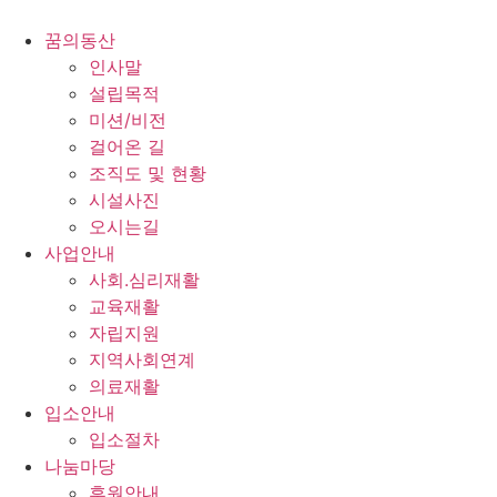
콘
텐
꿈의동산
츠
인사말
로
설립목적
건
미션/비전
너
걸어온 길
뛰
조직도 및 현황
기
시설사진
오시는길
사업안내
사회.심리재활
교육재활
자립지원
지역사회연계
의료재활
입소안내
입소절차
나눔마당
후원안내