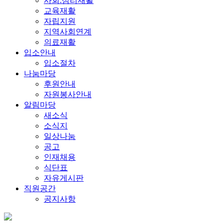
사회.심리재활
교육재활
자립지원
지역사회연계
의료재활
입소안내
입소절차
나눔마당
후원안내
자원봉사안내
알림마당
새소식
소식지
일상나눔
공고
인재채용
식단표
자유게시판
직원공간
공지사항