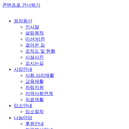
콘텐츠로 건너뛰기
꿈의동산
인사말
설립목적
미션/비전
걸어온 길
조직도 및 현황
시설사진
오시는길
사업안내
사회.심리재활
교육재활
자립지원
지역사회연계
의료재활
입소안내
입소절차
나눔마당
후원안내