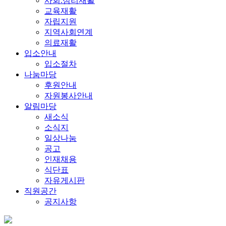
사회.심리재활
교육재활
자립지원
지역사회연계
의료재활
입소안내
입소절차
나눔마당
후원안내
자원봉사안내
알림마당
새소식
소식지
일상나눔
공고
인재채용
식단표
자유게시판
직원공간
공지사항