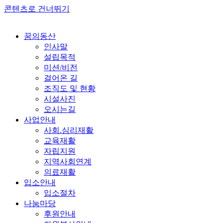
콘텐츠로 건너뛰기
꿈의동산
인사말
설립목적
미션/비전
걸어온 길
조직도 및 현황
시설사진
오시는길
사업안내
사회.심리재활
교육재활
자립지원
지역사회연계
의료재활
입소안내
입소절차
나눔마당
후원안내