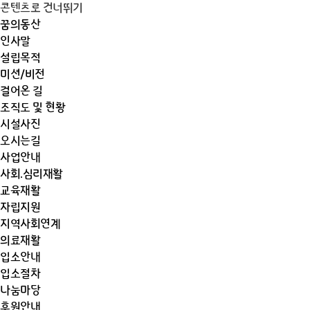
콘텐츠로 건너뛰기
꿈의동산
인사말
설립목적
미션/비전
걸어온 길
조직도 및 현황
시설사진
오시는길
사업안내
사회.심리재활
교육재활
자립지원
지역사회연계
의료재활
입소안내
입소절차
나눔마당
후원안내