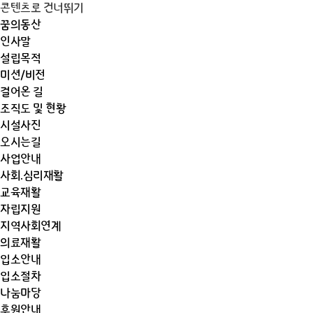
콘텐츠로 건너뛰기
꿈의동산
인사말
설립목적
미션/비전
걸어온 길
조직도 및 현황
시설사진
오시는길
사업안내
사회.심리재활
교육재활
자립지원
지역사회연계
의료재활
입소안내
입소절차
나눔마당
후원안내