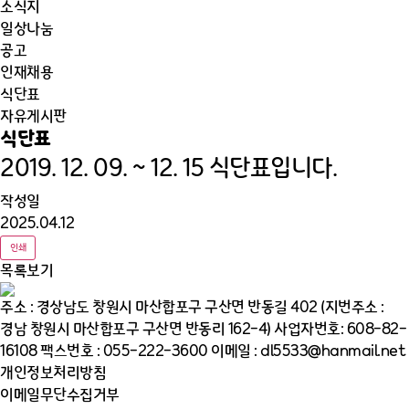
소식지
일상나눔
공고
인재채용
식단표
자유게시판
식단표
2019. 12. 09. ~ 12. 15 식단표입니다.
작성일
2025.04.12
인쇄
목록보기
주소 : 경상남도 창원시 마산합포구 구산면 반동길 402 (지번주소 :
경남 창원시 마산합포구 구산면 반동리 162-4)
사업자번호: 608-82-
16108
팩스번호 : 055-222-3600
이메일 : dl5533@hanmail.net
개인정보처리방침
이메일무단수집거부