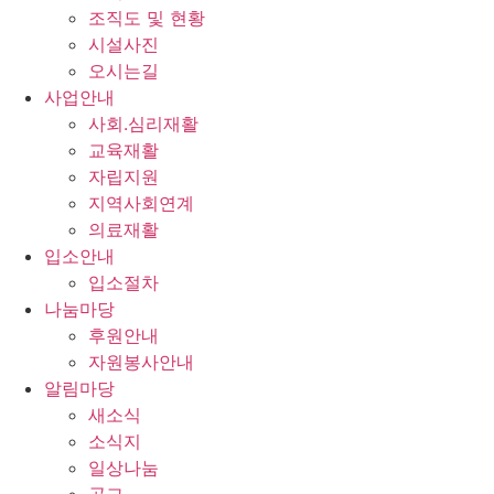
조직도 및 현황
시설사진
오시는길
사업안내
사회.심리재활
교육재활
자립지원
지역사회연계
의료재활
입소안내
입소절차
나눔마당
후원안내
자원봉사안내
알림마당
새소식
소식지
일상나눔