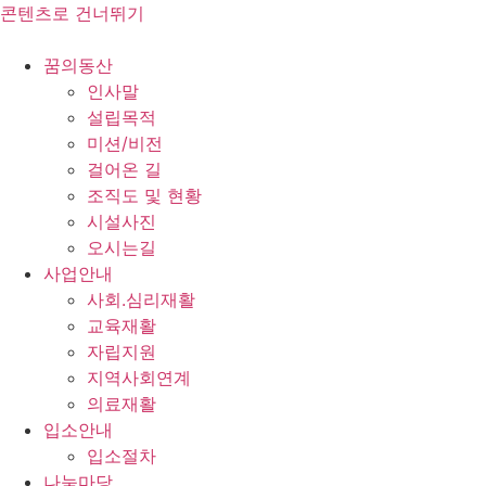
콘텐츠로 건너뛰기
꿈의동산
인사말
설립목적
미션/비전
걸어온 길
조직도 및 현황
시설사진
오시는길
사업안내
사회.심리재활
교육재활
자립지원
지역사회연계
의료재활
입소안내
입소절차
나눔마당