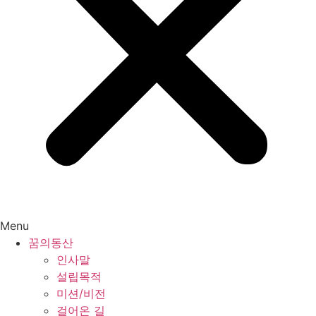
Menu
꿈의동산
인사말
설립목적
미션/비전
걸어온 길