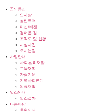
콘
텐
꿈의동산
츠
인사말
로
설립목적
건
미션/비전
너
걸어온 길
뛰
조직도 및 현황
기
시설사진
오시는길
사업안내
사회.심리재활
교육재활
자립지원
지역사회연계
의료재활
입소안내
입소절차
나눔마당
후원안내