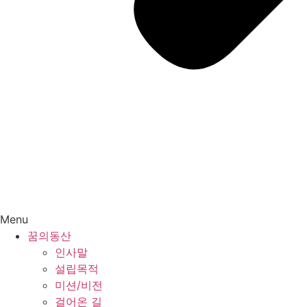
Menu
꿈의동산
인사말
설립목적
미션/비전
걸어온 길