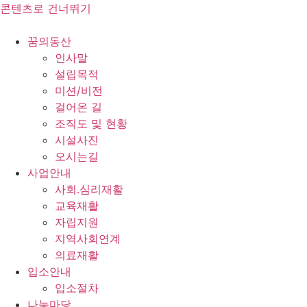
콘텐츠로 건너뛰기
꿈의동산
인사말
설립목적
미션/비전
걸어온 길
조직도 및 현황
시설사진
오시는길
사업안내
사회.심리재활
교육재활
자립지원
지역사회연계
의료재활
입소안내
입소절차
나눔마당