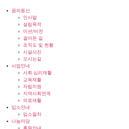
콘
텐
꿈의동산
츠
인사말
로
설립목적
건
미션/비전
너
걸어온 길
뛰
조직도 및 현황
기
시설사진
오시는길
사업안내
사회.심리재활
교육재활
자립지원
지역사회연계
의료재활
입소안내
입소절차
나눔마당
후원안내