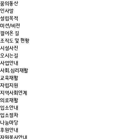
콘텐츠로
꿈의동산
건너뛰기
인사말
설립목적
미션/비전
걸어온 길
조직도 및 현황
시설사진
오시는길
사업안내
사회.심리재활
교육재활
자립지원
지역사회연계
의료재활
입소안내
입소절차
나눔마당
후원안내
자원봉사안내