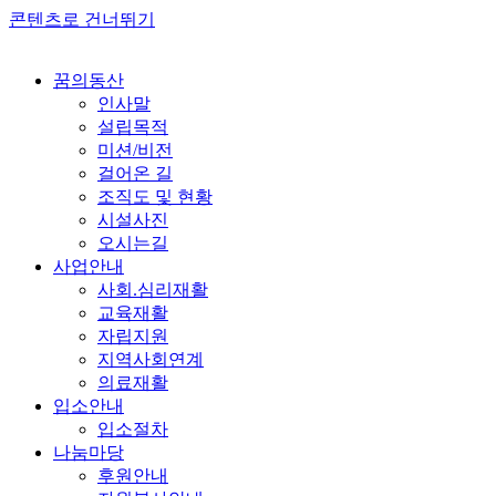
콘텐츠로 건너뛰기
꿈의동산
인사말
설립목적
미션/비전
걸어온 길
조직도 및 현황
시설사진
오시는길
사업안내
사회.심리재활
교육재활
자립지원
지역사회연계
의료재활
입소안내
입소절차
나눔마당
후원안내