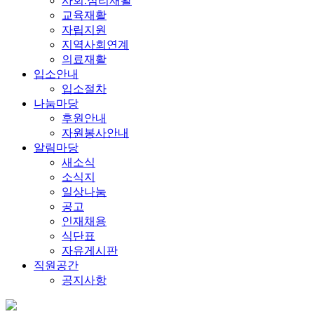
사회.심리재활
교육재활
자립지원
지역사회연계
의료재활
입소안내
입소절차
나눔마당
후원안내
자원봉사안내
알림마당
새소식
소식지
일상나눔
공고
인재채용
식단표
자유게시판
직원공간
공지사항