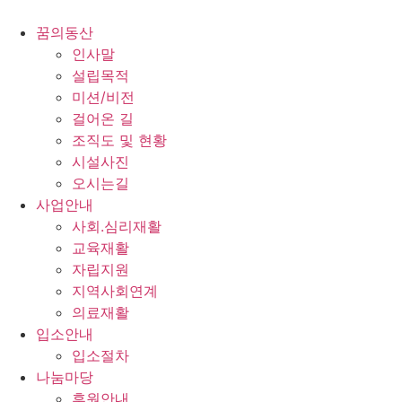
콘
텐
꿈의동산
츠
인사말
로
설립목적
건
미션/비전
너
걸어온 길
뛰
조직도 및 현황
기
시설사진
오시는길
사업안내
사회.심리재활
교육재활
자립지원
지역사회연계
의료재활
입소안내
입소절차
나눔마당
후원안내