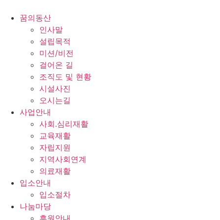
콘
텐
꿈의동산
츠
인사말
로
설립목적
건
미션/비전
너
걸어온 길
뛰
조직도 및 현황
기
시설사진
오시는길
사업안내
사회.심리재활
교육재활
자립지원
지역사회연계
의료재활
입소안내
입소절차
나눔마당
후원안내