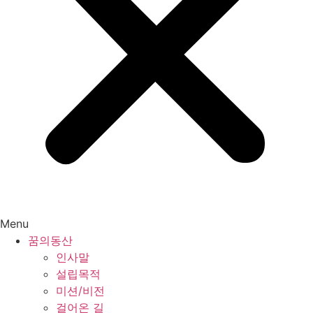
Menu
꿈의동산
인사말
설립목적
미션/비전
걸어온 길