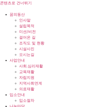
콘텐츠로 건너뛰기
꿈의동산
인사말
설립목적
미션/비전
걸어온 길
조직도 및 현황
시설사진
오시는길
사업안내
사회.심리재활
교육재활
자립지원
지역사회연계
의료재활
입소안내
입소절차
나눔마당