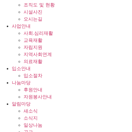
조직도 및 현황
시설사진
오시는길
사업안내
사회.심리재활
교육재활
자립지원
지역사회연계
의료재활
입소안내
입소절차
나눔마당
후원안내
자원봉사안내
알림마당
새소식
소식지
일상나눔