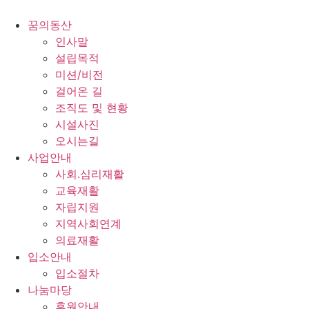
콘
텐
꿈의동산
츠
인사말
로
설립목적
건
미션/비전
너
걸어온 길
뛰
조직도 및 현황
기
시설사진
오시는길
사업안내
사회.심리재활
교육재활
자립지원
지역사회연계
의료재활
입소안내
입소절차
나눔마당
후원안내