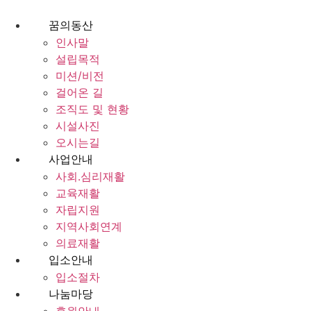
콘
텐
꿈의동산
츠
인사말
로
설립목적
건
미션/비전
너
걸어온 길
뛰
조직도 및 현황
기
시설사진
오시는길
사업안내
사회.심리재활
교육재활
자립지원
지역사회연계
의료재활
입소안내
입소절차
나눔마당