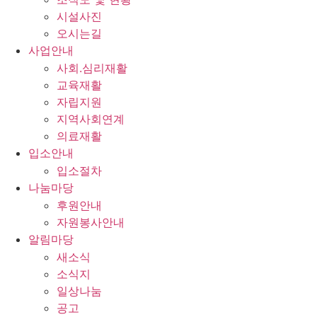
시설사진
오시는길
사업안내
사회.심리재활
교육재활
자립지원
지역사회연계
의료재활
입소안내
입소절차
나눔마당
후원안내
자원봉사안내
알림마당
새소식
소식지
일상나눔
공고