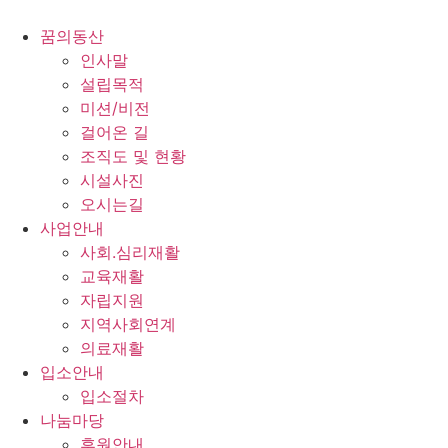
콘
텐
꿈의동산
츠
인사말
로
설립목적
건
미션/비전
너
걸어온 길
뛰
조직도 및 현황
기
시설사진
오시는길
사업안내
사회.심리재활
교육재활
자립지원
지역사회연계
의료재활
입소안내
입소절차
나눔마당
후원안내