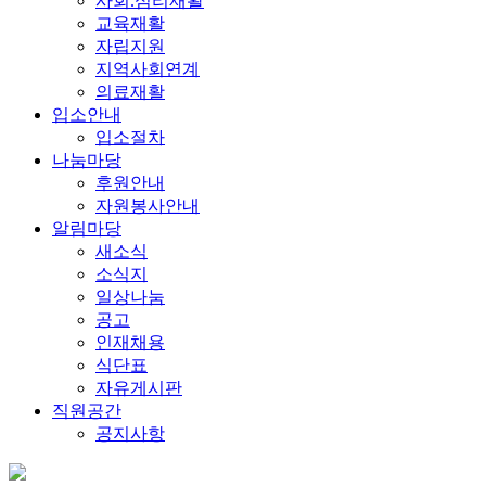
사회.심리재활
교육재활
자립지원
지역사회연계
의료재활
입소안내
입소절차
나눔마당
후원안내
자원봉사안내
알림마당
새소식
소식지
일상나눔
공고
인재채용
식단표
자유게시판
직원공간
공지사항