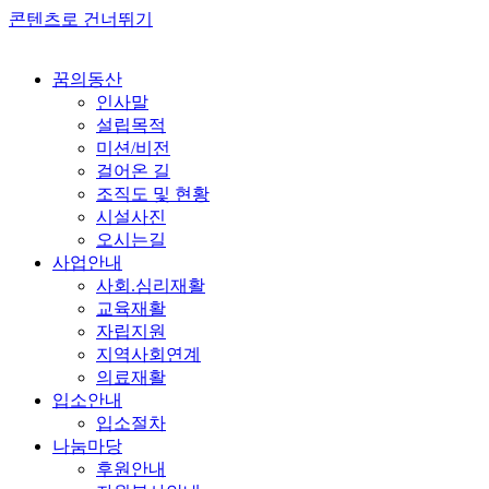
콘텐츠로 건너뛰기
꿈의동산
인사말
설립목적
미션/비전
걸어온 길
조직도 및 현황
시설사진
오시는길
사업안내
사회.심리재활
교육재활
자립지원
지역사회연계
의료재활
입소안내
입소절차
나눔마당
후원안내