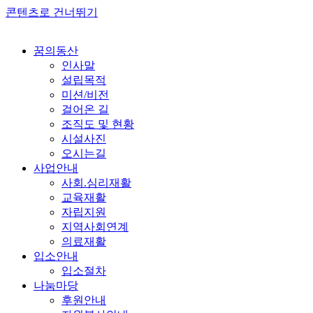
콘텐츠로 건너뛰기
꿈의동산
인사말
설립목적
미션/비전
걸어온 길
조직도 및 현황
시설사진
오시는길
사업안내
사회.심리재활
교육재활
자립지원
지역사회연계
의료재활
입소안내
입소절차
나눔마당
후원안내