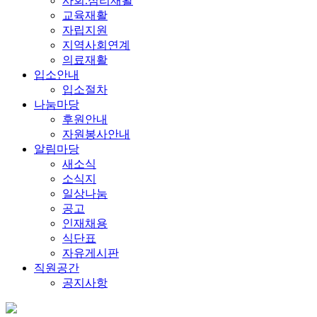
사회.심리재활
교육재활
자립지원
지역사회연계
의료재활
입소안내
입소절차
나눔마당
후원안내
자원봉사안내
알림마당
새소식
소식지
일상나눔
공고
인재채용
식단표
자유게시판
직원공간
공지사항