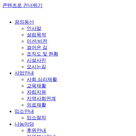
콘텐츠로 건너뛰기
꿈의동산
인사말
설립목적
미션/비전
걸어온 길
조직도 및 현황
시설사진
오시는길
사업안내
사회.심리재활
교육재활
자립지원
지역사회연계
의료재활
입소안내
입소절차
나눔마당
후원안내