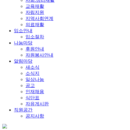
사회.심리재활
교육재활
자립지원
지역사회연계
의료재활
입소안내
입소절차
나눔마당
후원안내
자원봉사안내
알림마당
새소식
소식지
일상나눔
공고
인재채용
식단표
자유게시판
직원공간
공지사항