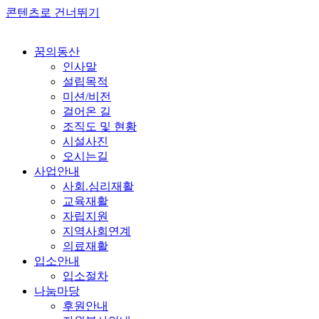
콘텐츠로 건너뛰기
꿈의동산
인사말
설립목적
미션/비전
걸어온 길
조직도 및 현황
시설사진
오시는길
사업안내
사회.심리재활
교육재활
자립지원
지역사회연계
의료재활
입소안내
입소절차
나눔마당
후원안내