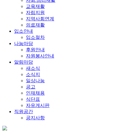
사회.심리재활
교육재활
자립지원
지역사회연계
의료재활
입소안내
입소절차
나눔마당
후원안내
자원봉사안내
알림마당
새소식
소식지
일상나눔
공고
인재채용
식단표
자유게시판
직원공간
공지사항