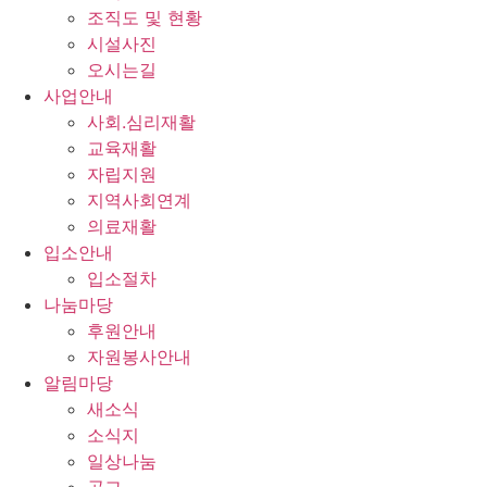
조직도 및 현황
시설사진
오시는길
사업안내
사회.심리재활
교육재활
자립지원
지역사회연계
의료재활
입소안내
입소절차
나눔마당
후원안내
자원봉사안내
알림마당
새소식
소식지
일상나눔