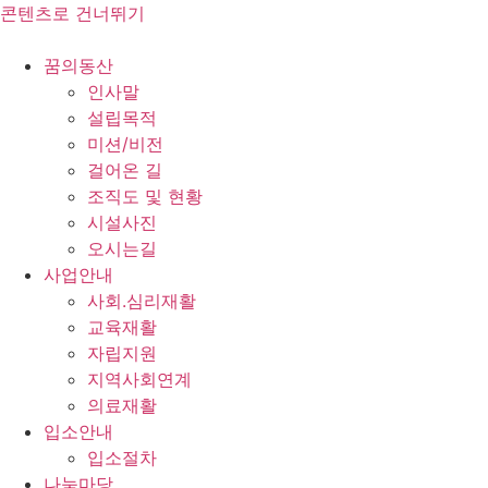
콘텐츠로 건너뛰기
꿈의동산
인사말
설립목적
미션/비전
걸어온 길
조직도 및 현황
시설사진
오시는길
사업안내
사회.심리재활
교육재활
자립지원
지역사회연계
의료재활
입소안내
입소절차
나눔마당