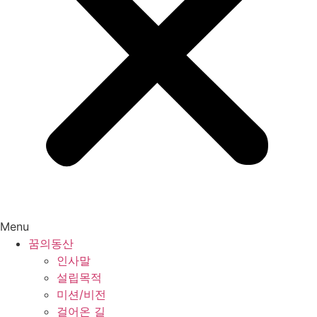
Menu
꿈의동산
인사말
설립목적
미션/비전
걸어온 길