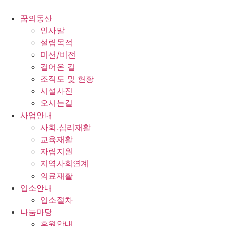
콘
텐
꿈의동산
츠
인사말
로
설립목적
건
미션/비전
너
걸어온 길
뛰
조직도 및 현황
기
시설사진
오시는길
사업안내
사회.심리재활
교육재활
자립지원
지역사회연계
의료재활
입소안내
입소절차
나눔마당
후원안내