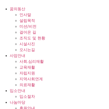
콘
텐
꿈의동산
츠
인사말
로
설립목적
건
미션/비전
너
걸어온 길
뛰
조직도 및 현황
기
시설사진
오시는길
사업안내
사회.심리재활
교육재활
자립지원
지역사회연계
의료재활
입소안내
입소절차
나눔마당
후원안내