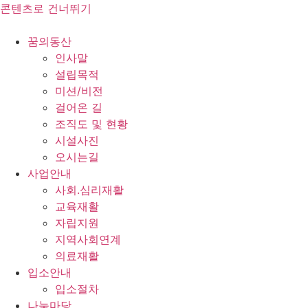
콘텐츠로 건너뛰기
꿈의동산
인사말
설립목적
미션/비전
걸어온 길
조직도 및 현황
시설사진
오시는길
사업안내
사회.심리재활
교육재활
자립지원
지역사회연계
의료재활
입소안내
입소절차
나눔마당