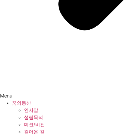
Menu
꿈의동산
인사말
설립목적
미션/비전
걸어온 길