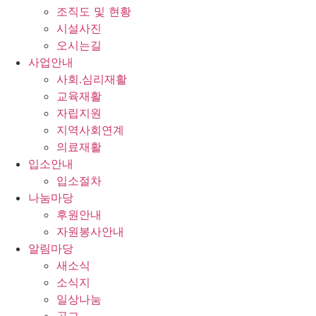
조직도 및 현황
시설사진
오시는길
사업안내
사회.심리재활
교육재활
자립지원
지역사회연계
의료재활
입소안내
입소절차
나눔마당
후원안내
자원봉사안내
알림마당
새소식
소식지
일상나눔