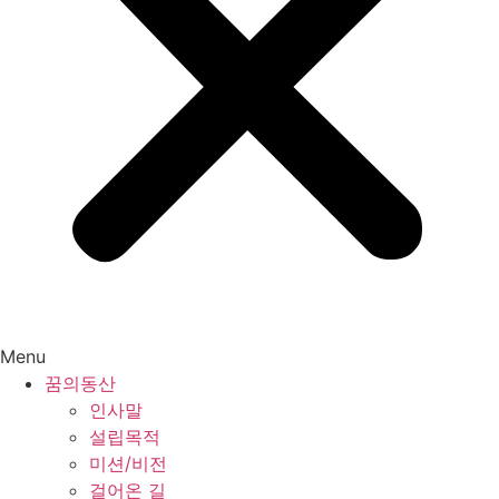
Menu
꿈의동산
인사말
설립목적
미션/비전
걸어온 길