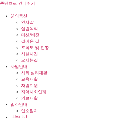
콘텐츠로 건너뛰기
꿈의동산
인사말
설립목적
미션/비전
걸어온 길
조직도 및 현황
시설사진
오시는길
사업안내
사회.심리재활
교육재활
자립지원
지역사회연계
의료재활
입소안내
입소절차
나눔마당