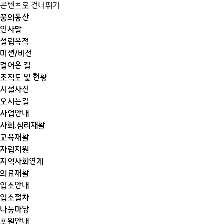
콘텐츠로 건너뛰기
꿈의동산
인사말
설립목적
미션/비전
걸어온 길
조직도 및 현황
시설사진
오시는길
사업안내
사회.심리재활
교육재활
자립지원
지역사회연계
의료재활
입소안내
입소절차
나눔마당
후원안내