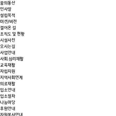
콘텐츠로
꿈의동산
건너뛰기
인사말
설립목적
미션/비전
걸어온 길
조직도 및 현황
시설사진
오시는길
사업안내
사회.심리재활
교육재활
자립지원
지역사회연계
의료재활
입소안내
입소절차
나눔마당
후원안내
자원봉사안내