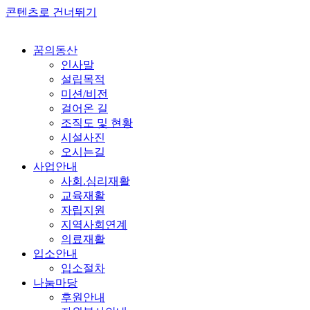
콘텐츠로 건너뛰기
꿈의동산
인사말
설립목적
미션/비전
걸어온 길
조직도 및 현황
시설사진
오시는길
사업안내
사회.심리재활
교육재활
자립지원
지역사회연계
의료재활
입소안내
입소절차
나눔마당
후원안내