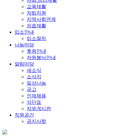
사회.심리재활
교육재활
자립지원
지역사회연계
의료재활
입소안내
입소절차
나눔마당
후원안내
자원봉사안내
알림마당
새소식
소식지
일상나눔
공고
인재채용
식단표
자유게시판
직원공간
공지사항