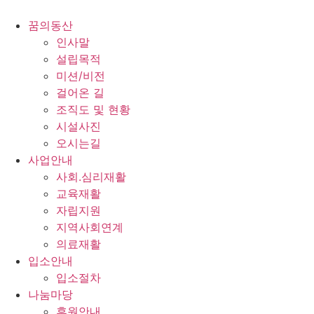
콘
텐
꿈의동산
츠
인사말
로
설립목적
건
미션/비전
너
걸어온 길
뛰
조직도 및 현황
기
시설사진
오시는길
사업안내
사회.심리재활
교육재활
자립지원
지역사회연계
의료재활
입소안내
입소절차
나눔마당
후원안내