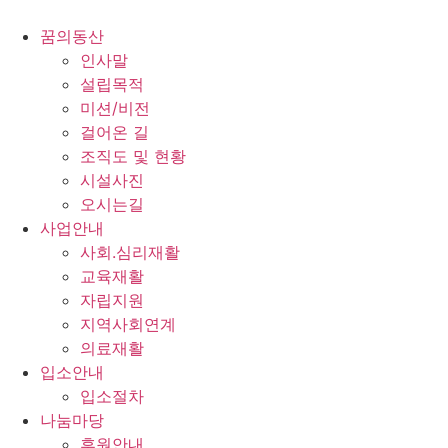
콘
텐
꿈의동산
츠
인사말
로
설립목적
건
미션/비전
너
걸어온 길
뛰
조직도 및 현황
기
시설사진
오시는길
사업안내
사회.심리재활
교육재활
자립지원
지역사회연계
의료재활
입소안내
입소절차
나눔마당
후원안내