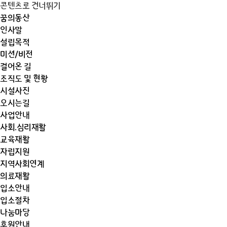
콘텐츠로 건너뛰기
꿈의동산
인사말
설립목적
미션/비전
걸어온 길
조직도 및 현황
시설사진
오시는길
사업안내
사회.심리재활
교육재활
자립지원
지역사회연계
의료재활
입소안내
입소절차
나눔마당
후원안내