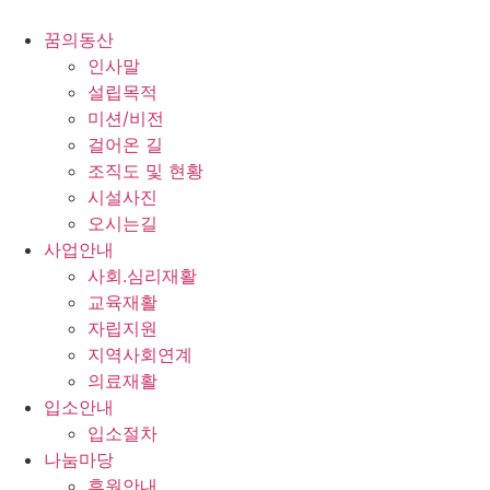
콘
텐
꿈의동산
츠
인사말
로
설립목적
건
미션/비전
너
걸어온 길
뛰
조직도 및 현황
기
시설사진
오시는길
사업안내
사회.심리재활
교육재활
자립지원
지역사회연계
의료재활
입소안내
입소절차
나눔마당
후원안내