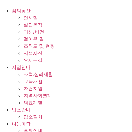
콘
텐
꿈의동산
츠
인사말
로
설립목적
건
미션/비전
너
걸어온 길
뛰
조직도 및 현황
기
시설사진
오시는길
사업안내
사회.심리재활
교육재활
자립지원
지역사회연계
의료재활
입소안내
입소절차
나눔마당
후원안내